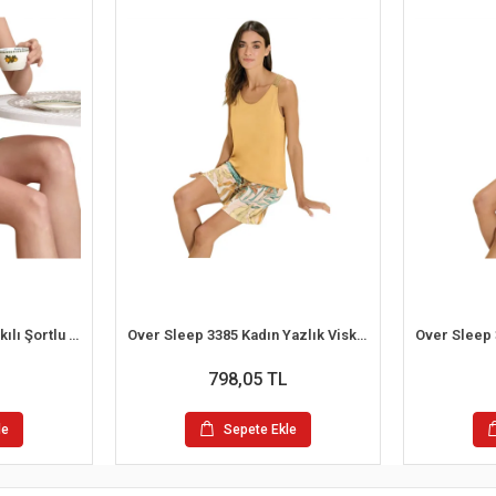
Berrak 7036 Kadın İp Askılı Şortlu Pijama Takım
Over Sleep 3385 Kadın Yazlık Viskon Şort Pijama Takım (S-M-L-XL)
798,05 TL
le
Sepete Ekle