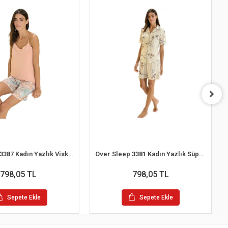
Over Sleep 3387 Kadın Yazlık Viskon Şort Pijama Takım (S-M-L-XL)
Over Sleep 3381 Kadın Yazlık Süprem Şort Pijama Takım (M-L-XL-XXL)
798,05 TL
798,05 TL
Sepete Ekle
Sepete Ekle