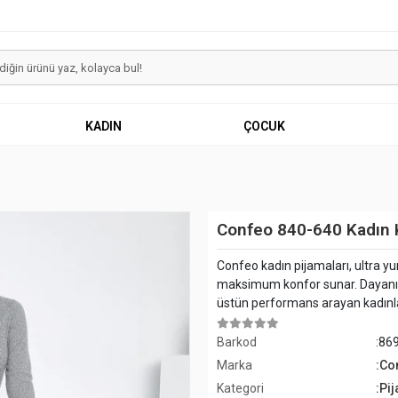
KADIN
ÇOCUK
Confeo 840-640 Kadın Kı
Confeo kadın pijamaları, ultra 
maksimum konfor sunar. Dayanıklı
üstün performans arayan kadınlar 
Barkod
:86
Marka
:Co
Kategori
:Pi