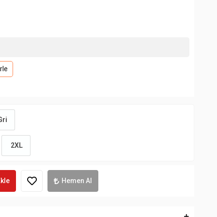
rle
ri
2XL
kle
Hemen Al