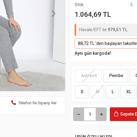
Stok
:5
1.064,69 TL
Havale/EFT ile
979,51 TL
88,72 TL 'den başlayan taksitle
Aynı gün kargoda!
Antrasit
Pembe
G
S
M
L
XL
Telefon İle Sipariş Ver
Sepete E