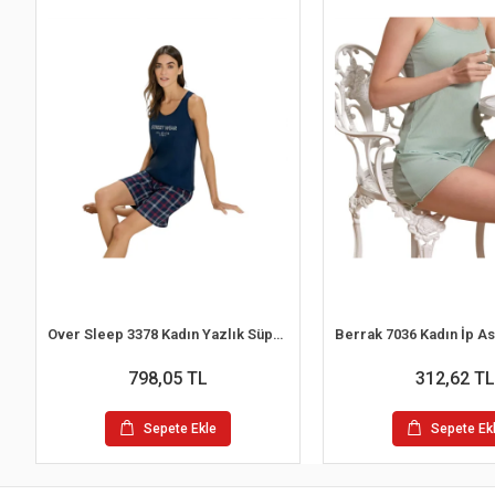
Over Sleep 3378 Kadın Yazlık Süprem Şort Pijama Takım (M-L-XL-XXL)
798,05 TL
312,62 TL
Sepete Ekle
Sepete Ek