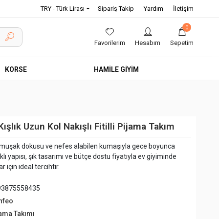
TRY - Türk Lirası
Sipariş Takip
Yardım
İletişim
0
Favorilerim
Hesabım
Sepetim
KORSE
HAMİLE GİYİM
şlık Uzun Kol Nakışlı Fitilli Pijama Takım
yumuşak dokusu ve nefes alabilen kumaşıyla gece boyunca
 yapısı, şık tasarımı ve bütçe dostu fiyatıyla ev giyiminde
için ideal tercihtir.
93875558435
nfeo
jama Takımı