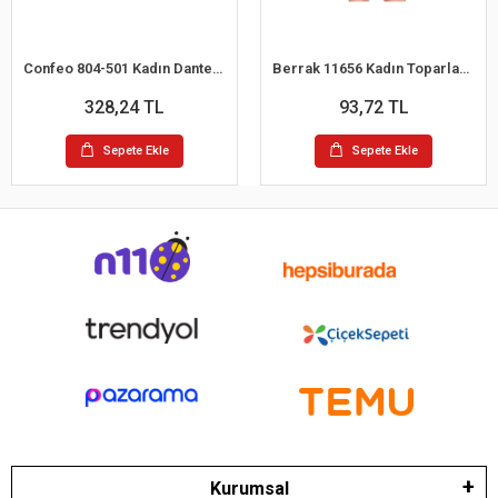
Confeo 804-501 Kadın Dantelli 4 lü Tanga Külot
Berrak 11656 Kadın Toparlayıcı Bato Külot
328,24 TL
93,72 TL
Sepete Ekle
Sepete Ekle
Kurumsal