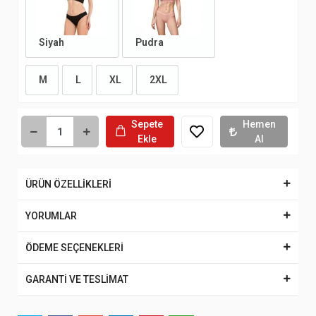
Siyah
Pudra
M
L
XL
2XL
Sepete
Hemen
Ekle
Al
ÜRÜN ÖZELLİKLERİ
YORUMLAR
ÖDEME SEÇENEKLERİ
GARANTİ VE TESLİMAT