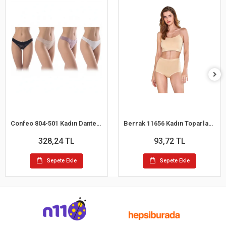
Confeo 804-501 Kadın Dantelli 4 lü Tanga Külot
Berrak 11656 Kadın Toparlayıcı Bato Külot
328,24 TL
93,72 TL
Sepete Ekle
Sepete Ekle