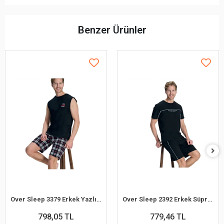
Benzer Ürünler
Over Sleep 3379 Erkek Yazlık Şort Pijama Takım (M-L-XL-2XL)
Over Sleep 2392 Erkek Süprem Şort Yazlık Pijama Takım (M-L-XL-2XL)
798,05 TL
779,46 TL