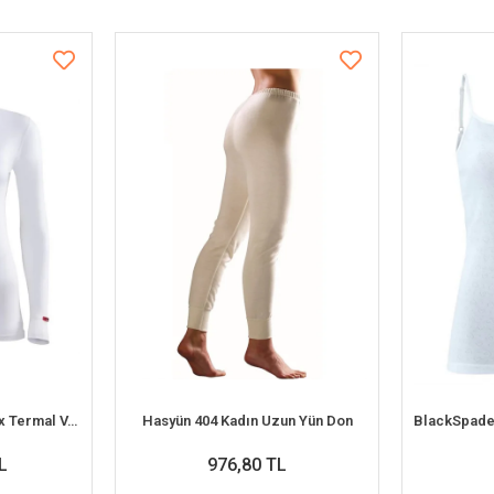
BlackSpade 1257 Unisex Termal V-Yaka 2. Seviye İçlik
Hasyün 404 Kadın Uzun Yün Don
L
976,80 TL