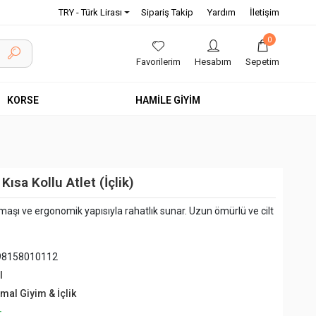
TRY - Türk Lirası
Sipariş Takip
Yardım
İletişim
0
Favorilerim
Hesabım
Sepetim
KORSE
HAMİLE GİYİM
ısa Kollu Atlet (İçlik)
kumaşı ve ergonomik yapısıyla rahatlık sunar. Uzun ömürlü ve cilt
98158010112
l
mal Giyim & İçlik
+