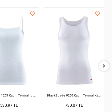
BlackSpade 1265 Kadın Termal İp Askılı 1. Seviye Atlet
BlackSpade 9260 Kadın Termal Kalın Askılı 2. Seviye Atlet
530,97 TL
730,07 TL