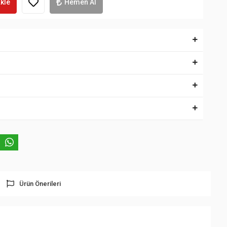
kle
Hemen Al
Ürün Önerileri