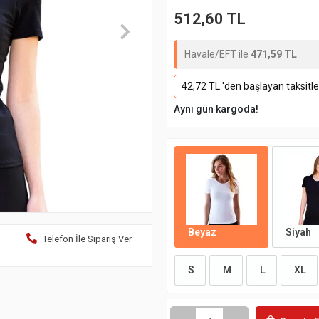
512,60 TL
Havale/EFT ile
471,59 TL
42,72 TL 'den başlayan taksitle
Aynı gün kargoda!
Beyaz
Siyah
Telefon İle Sipariş Ver
S
M
L
XL