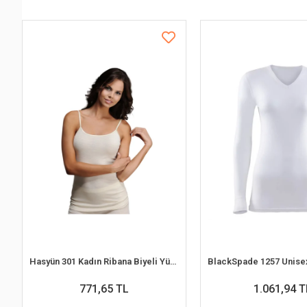
Hasyün 301 Kadın Ribana Biyeli Yün İp Askılı Atlet
771,65 TL
1.061,94 T