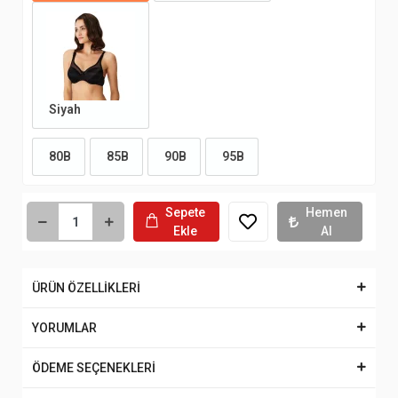
Siyah
80B
85B
90B
95B
Sepete
Hemen
Ekle
Al
ÜRÜN ÖZELLİKLERİ
YORUMLAR
ÖDEME SEÇENEKLERİ