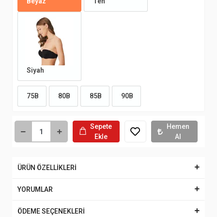
Beyaz
Ten
Siyah
75B
80B
85B
90B
Sepete
Hemen
Ekle
Al
ÜRÜN ÖZELLİKLERİ
YORUMLAR
ÖDEME SEÇENEKLERİ