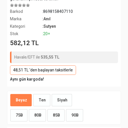
Barkod
:8698158407110
Marka
:Anıl
Kategori
:Sutyen
Stok
:20+
582,12 TL
Havale/EFT ile
535,55 TL
48,51 TL 'den başlayan taksitlerle
Aynı gün kargoda!
Beyaz
Ten
Siyah
75B
80B
85B
90B