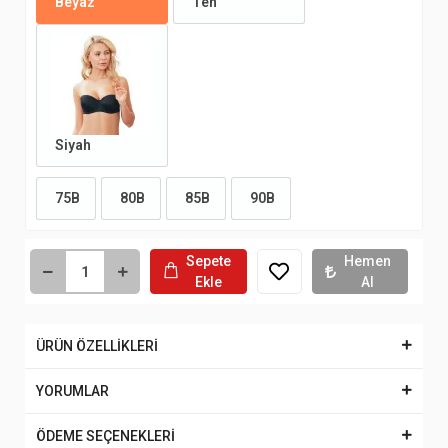
Beyaz
Ten
Siyah
75B
80B
85B
90B
Sepete
Hemen
Ekle
Al
ÜRÜN ÖZELLİKLERİ
YORUMLAR
ÖDEME SEÇENEKLERİ