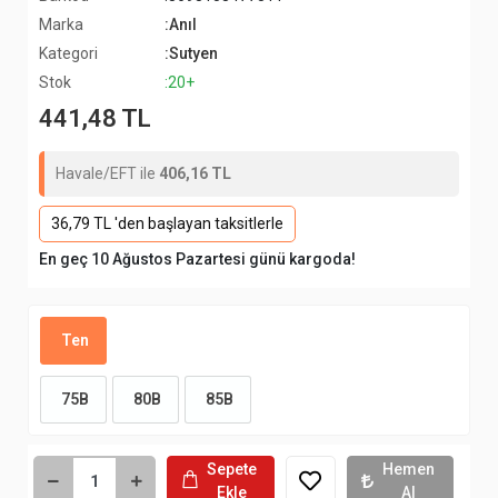
Marka
:Anıl
Kategori
:Sutyen
Stok
:20+
441,48 TL
Havale/EFT ile
406,16 TL
36,79 TL 'den başlayan taksitlerle
En geç 10 Ağustos Pazartesi günü kargoda!
Ten
75B
80B
85B
Sepete
Hemen
Ekle
Al