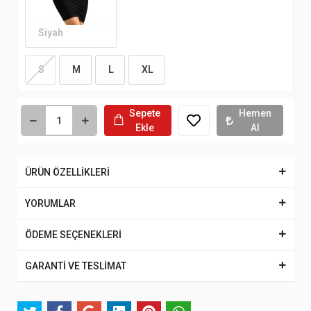
Siyah
S
M
L
XL
Sepete
Hemen
Ekle
Al
ÜRÜN ÖZELLİKLERİ
YORUMLAR
ÖDEME SEÇENEKLERİ
GARANTİ VE TESLİMAT