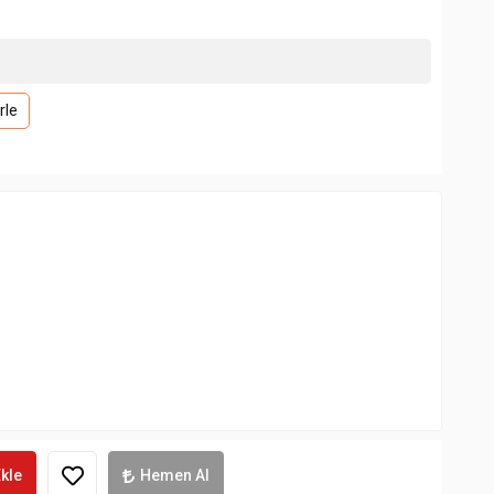
rle
kle
Hemen Al