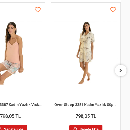
Over Sleep 3387 Kadın Yazlık Viskon Şort Pijama Takım (S-M-L-XL)
Over Sleep 3381 Kadın Yazlık Süprem Şort Pijama Takım (M-L-XL-XXL)
798,05 TL
798,05 TL
Sepete Ekle
Sepete Ekle