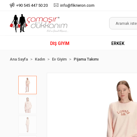
+90 545 447 50 20
info@fikrieron.com
DIŞ GİYİM
ERKEK
Ana Sayfa
Kadın
Ev Giyim
Pijama Takımı