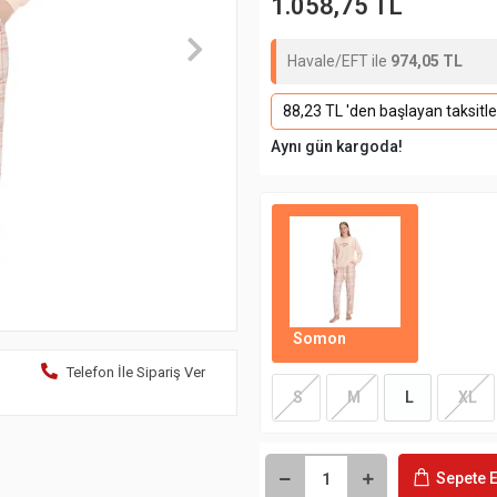
1.058,75 TL
Havale/EFT ile
974,05 TL
88,23 TL 'den başlayan taksitle
Aynı gün kargoda!
Somon
Telefon İle Sipariş Ver
S
M
L
XL
Sepete E