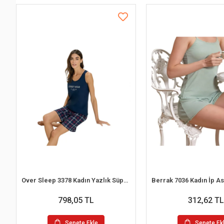
Over Sleep 3378 Kadın Yazlık Süprem Şort Pijama Takım (M-L-XL-XXL)
798,05 TL
312,62 TL
Sepete Ekle
Sepete Ek