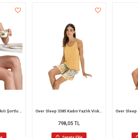
Berrak 7036 Kadın İp Askılı Şortlu Pijama Takım
Over Sleep 3385 Kadın Yazlık Viskon Şort Pijama Takım (S-M-L-XL)
798,05 TL
le
Sepete Ekle