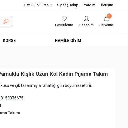
TRY - Türk Lirası
Sipariş Takip
Yardım
İletişim
0
Favorilerim
Hesabım
Sepetim
KORSE
HAMİLE GİYİM
Pamuklu Kışlık Uzun Kol Kadın Pijama Takım
usu ve şık tasarımıyla rahatlığı gün boyu hissettirir.
98158076675
l
jama Takımı