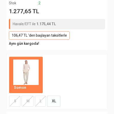
Stok
:2
1.277,65 TL
Havale/EFT ile
1.175,44 TL
106,47 TL 'den başlayan taksitlerle
Aynı gün kargoda!
Somon
S
M
L
XL