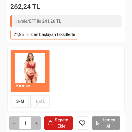
262,24 TL
Havale/EFT ile
241,26 TL
21,85 TL 'den başlayan taksitlerle
Kırmızı
S-M
L-XL
Sepete
Hemen
Ekle
Al